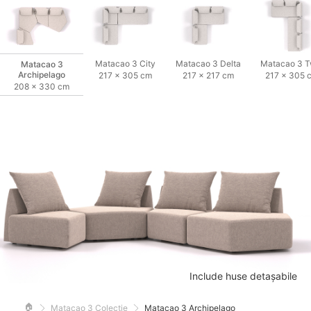
Matacao 3 City
Matacao 3 Delta
Matacao 3 T
Matacao 3
Archipelago
217 × 305 cm
217 × 217 cm
217 × 305 
208 × 330 cm
Include huse detașabile
🏠
Matacao 3 Colecție
Matacao 3 Archipelago