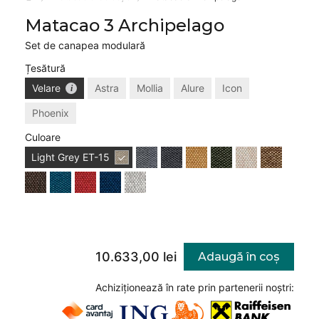
Matacao 3 Archipelago
Set de canapea modulară
Țesătură
Velare
Astra
Mollia
Alure
Icon
Phoenix
Culoare
Light Grey
ET-15
10.633,00 lei
Adaugă în coș
Achiziționează în rate prin partenerii noștri: