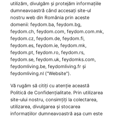
utilizăm, divulgăm și protejăm informațiile
dumneavoastră când accesați site-ul
nostru web din România prin aceste
domenii: feydom.ba, feydom.bg,
feydom.ch, feydom.com, feydom.com.mk,
feydom.cz, feydom.de, feydom.fi,
feydom.es, feydom.ie, feydom.mk,
feydom.pt, feydom.ro, feydom.rs,
feydom.se, feydom.uk, feydomks.com,
feydomliving.be, feydomliving.fr și
feydomliving.nl ("Website").
Vă rugăm să citiți cu atenție această
Politică de Confidențialitate. Prin utilizarea
site-ului nostru, consimțiți la colectarea,
utilizarea, divulgarea și stocarea
informațiilor dumneavoastră așa cum este