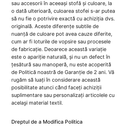
sau accesorii în aceeași stofă și culoare, la
o dată̆ ulterioară̆, culoarea stofei s-ar putea
să̆ nu fie o potrivire exactă̆ cu achiziția dvs.
originală̆. Aceste diferențe subtile de
nuanță de culoare pot avea cauze diferite,
cum ar fi loturile de vopsire sau procesele
de fabricație. Deoarece această̆ variație
este o apariție naturală̆, și nu un defect în
țesătură̆ sau manoperă̆, nu este acoperită̆
de Politică noastră̆ de Garanție de 2 ani. Vă
rugăm să̆ luați în considerare această̆
posibilitate atunci că̂nd faceți achiziții
suplimentare sau personalizați articolele cu
acelaș̦i material textil.
Dreptul de a Modifica Politica