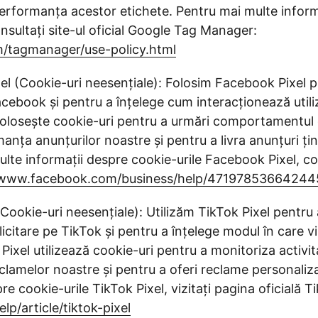
performanța acestor etichete. Pentru mai multe inform
sultați site-ul oficial Google Tag Manager:
/tagmanager/use-policy.html
l (Cookie-uri neesențiale): Folosim Facebook Pixel p
acebook și pentru a înțelege cum interacționează utiliza
olosește cookie-uri pentru a urmări comportamentul d
nța anunțurilor noastre și pentru a livra anunțuri țin
te informații despre cookie-urile Facebook Pixel, consu
/www.facebook.com/business/help/47197853664244
Cookie-uri neesențiale): Utilizăm TikTok Pixel pentru 
citare pe TikTok și pentru a înțelege modul în care vi
 Pixel utilizează cookie-uri pentru a monitoriza activit
lamelor noastre și pentru a oferi reclame personaliz
re cookie-urile TikTok Pixel, vizitați pagina oficială Ti
lp/article/tiktok-pixel