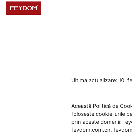
Ultima actualizare: 10. 
Această Politică de Cooki
folosește cookie-urile p
prin aceste domenii: f
feydom.com.cn, feydom.c