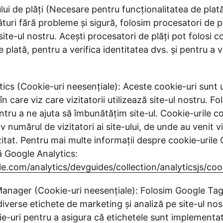
ui de plăți (Necesare pentru funcționalitatea de plată
uri fără probleme și sigură, folosim procesatori de pl
site-ul nostru. Acești procesatori de plăți pot folosi co
e plată, pentru a verifica identitatea dvs. și pentru a 
ics (Cookie-uri neesențiale): Aceste cookie-uri sunt u
n care viz care vizitatorii utilizează site-ul nostru. F
tru a ne ajuta să îmbunătățim site-ul. Cookie-urile co
numărul de vizitatori ai site-ului, de unde au venit viz
zitat. Pentru mai multe informații despre cookie-urile
ă Google Analytics:
le.com/analytics/devguides/collection/analyticsjs/co
anager (Cookie-uri neesențiale): Folosim Google Ta
iverse etichete de marketing și analiză pe site-ul no
-uri pentru a asigura că etichetele sunt implementat