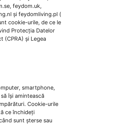
m.se, feydom.uk,
.nl și feydomliving.pl (
nt cookie-urile, de ce le
vind Protecția Datelor
ct (CPRA) și Legea
(computer, smartphone,
b să își amintească
umpărături. Cookie-urile
ă ce închideți
 când sunt șterse sau