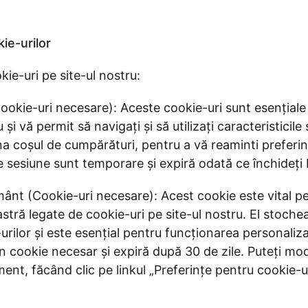
ie-urilor
ie-uri pe site-ul nostru:
ookie-uri necesare): Aceste cookie-uri sunt esențial
 și vă permit să navigați și să utilizați caracteristicil
ona coșul de cumpărături, pentru a vă reaminti preferi
e sesiune sunt temporare și expiră odată ce închideți
ânt (Cookie-uri necesare): Acest cookie este vital pe
tră legate de cookie-uri pe site-ul nostru. El stochea
-urilor și este esențial pentru funcționarea personaliza
cookie necesar și expiră după 30 de zile. Puteți modi
ent, făcând clic pe linkul „Preferințe pentru cookie-ur