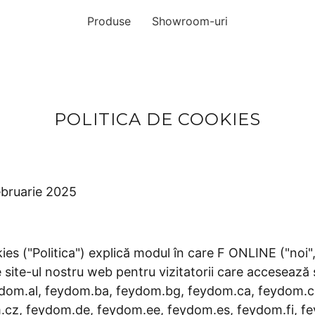
Produse
Showroom-uri
POLITICA DE COOKIES
februarie 2025
es ("Politica") explică modul în care F ONLINE ("noi", 
e site-ul nostru web pentru vizitatorii care accesează
eydom.al, feydom.ba, feydom.bg, feydom.ca, feydom.
z, feydom.de, feydom.ee, feydom.es, feydom.fi, fey