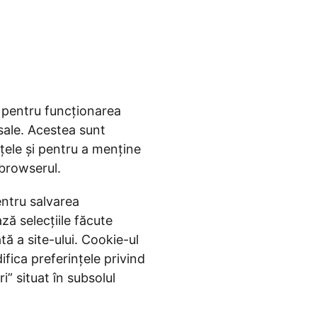
e pentru funcționarea
e sale. Acestea sunt
nțele și pentru a menține
 browserul.
ntru salvarea
ză selecțiile făcute
tă a site-ului. Cookie-ul
fica preferințele privind
i” situat în subsolul