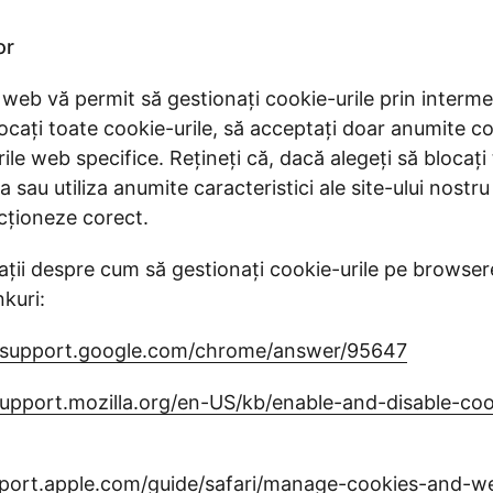
or
eb vă permit să gestionați cookie-urile prin intermedi
locați toate cookie-urile, să acceptați doar anumite co
rile web specifice. Rețineți că, dacă alegeți să blocați
sau utiliza anumite caracteristici ale site-ului nostru 
ncționeze corect.
ații despre cum să gestionați cookie-urile pe browser
nkuri:
//support.google.com/chrome/answer/95647
support.mozilla.org/en-US/kb/enable-and-disable-co
pport.apple.com/guide/safari/manage-cookies-and-w