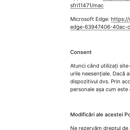
sfri11471/mac
Microsoft Edge:
https:/
edge-63947406-40ac-
Consent
Atunci când utilizați sit
urile neesențiale. Dacă a
dispozitivul dvs. Prin ac
personale așa cum este 
Modificări ale acestei Po
Ne rezervăm dreptul de a