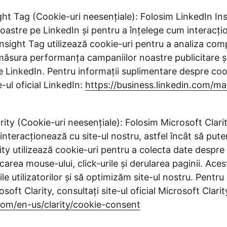
ght Tag (Cookie-uri neesențiale): Folosim LinkedIn In
 noastre pe LinkedIn și pentru a înțelege cum interacțio
 Insight Tag utilizează cookie-uri pentru a analiza co
 măsura performanța campaniilor noastre publicitare ș
 LinkedIn. Pentru informații suplimentare despre coo
e-ul oficial LinkedIn:
https://business.linkedin.com/ma
rity (Cookie-uri neesențiale): Folosim Microsoft Clari
i interacționează cu site-ul nostru, astfel încât să pu
ity utilizează cookie-uri pentru a colecta date desp
ișcarea mouse-ului, click-urile și derularea paginii. Ace
e utilizatorilor și să optimizăm site-ul nostru. Pentru
oft Clarity, consultați site-ul oficial Microsoft Clarit
.com/en-us/clarity/cookie-consent