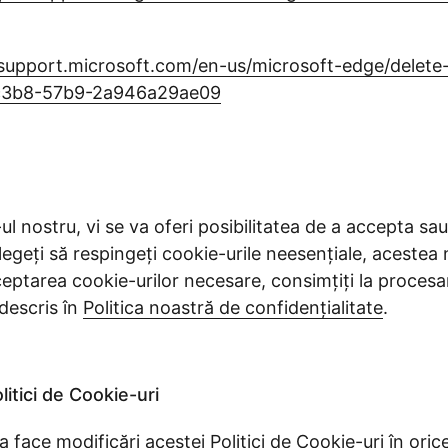
/support.microsoft.com/en-us/microsoft-edge/delete
c3b8-57b9-2a946a29ae09
e-ul nostru, vi se va oferi posibilitatea de a accepta s
legeți să respingeți cookie-urile neesențiale, acestea 
ceptarea cookie-urilor necesare, consimțiți la procesa
descris în
Politica noastră de confidențialitate
.
litici de Cookie-uri
 face modificări acestei Politici de Cookie-uri în ori