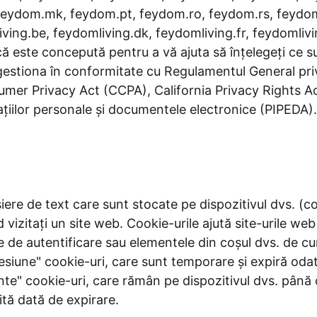
feydom.mk, feydom.pt, feydom.ro, feydom.rs, feydo
ng.be, feydomliving.dk, feydomliving.fr, feydomliving
ică este concepută pentru a vă ajuta să înțelegeți ce su
 gestiona în conformitate cu Regulamentul General pri
umer Privacy Act (CCPA), California Privacy Rights A
ațiilor personale și documentele electronice (PIPEDA).
ișiere de text care sunt stocate pe dispozitivul dvs. 
d vizitați un site web. Cookie-urile ajută site-urile we
ile de autentificare sau elementele din coșul dvs. de c
sesiune" cookie-uri, care sunt temporare și expiră odat
nte" cookie-uri, care rămân pe dispozitivul dvs. până
tă dată de expirare.