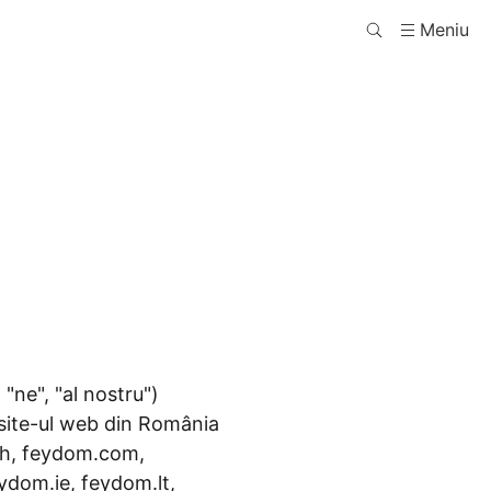
Meniu
"ne", "al nostru")
 site-ul web din România
ch, feydom.com,
dom.ie, feydom.lt,