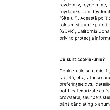
feydom.lv, feydom.me, 
feydomks.com, feydomlivi
"Site-ul"). Această polit
folosim și cum le puteți
(GDPR), California Cons
privind protecția inform
Ce sunt cookie-urile?
Cookie-urile sunt mici f
tabletă, etc.) atunci cân
preferințele dvs., detali
pot fi categorizate ca "
browserul, sau "persiste
până când ating o anumi