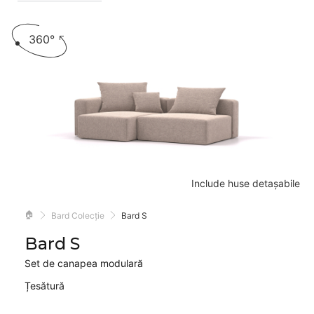
360°
Include huse detașabile
🏠
Bard Colecție
Bard S
Bard S
Set de canapea modulară
Țesătură
Velare
Astra
Mollia
Alure
Dahlia