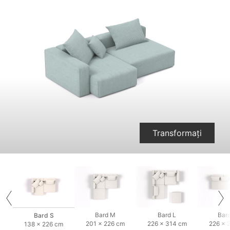
Transformați
Bard M
Bard L
Bar
Bard S
201 × 226 cm
226 × 314 cm
226 × 
138 × 226 cm