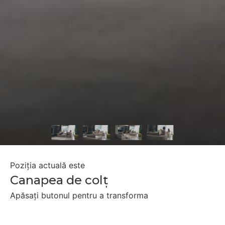
Poziția actuală este
Canapea de colț
Apăsați butonul pentru a transforma
Scaune separate
Canapea două locuri extensibilă