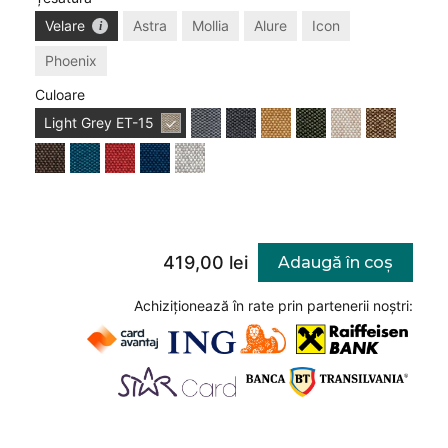
Velare
Astra
Mollia
Alure
Icon
Phoenix
Culoare
Light Grey
ET-15
419,00 lei
Adaugă în coș
Achiziționează în rate prin partenerii noștri: