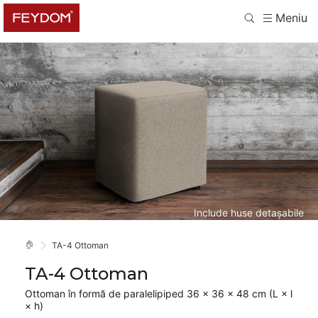
Meniu
Include huse detașabile
🏠
TA-4 Ottoman
TA-4 Ottoman
Ottoman în formă de paralelipiped 36 × 36 × 48 cm (L × l
× h)