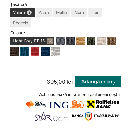
Țesătură
Velare
Astra
Mollia
Alure
Icon
Phoenix
Culoare
Light Grey
ET-15
305,00 lei
Adaugă în coș
Achiziționează în rate prin partenerii noștri: