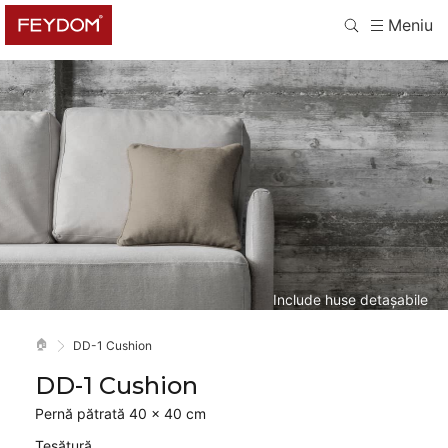
Meniu
Include huse detașabile
🏠
DD-1 Cushion
DD-1 Cushion
Pernă pătrată 40 × 40 cm
Țesătură