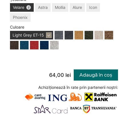
Velare
Astra
Mollia
Alure
Icon
Phoenix
Culoare
Light Grey
ET-15
64,00 lei
Adaugă în coș
Achiziționează în rate prin partenerii noștri: