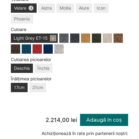
Velare
Astra
Mollia
Alure
Icon
Phoenix
Culoare
Light Grey
ET-15
Culoarea picioarelor
Deschis
Închis
Înălțimea picioarelor
17cm
21cm
2.214,00 lei
Adaugă în coș
Achiziționează în rate prin partenerii noștri: