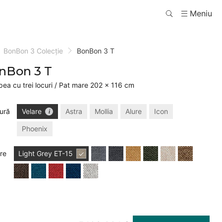
Meniu
BonBon 3 Colecție
BonBon 3 T
nBon 3 T
ea cu trei locuri / Pat mare 202 × 116 cm
ură
Velare
Astra
Mollia
Alure
Icon
Phoenix
re
Light Grey
ET-15