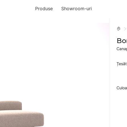
Produse
Showroom-uri
🏠
Bo
Canap
Țesăt
Culoa