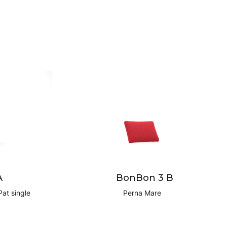
A
BonBon 3 B
Pat single
Perna Mare