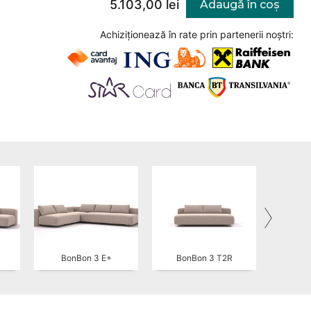
5.103,00 lei
Adaugă în coș
Achiziționează în rate prin partenerii noștri:
BonBon 3 E+
BonBon 3 T2R