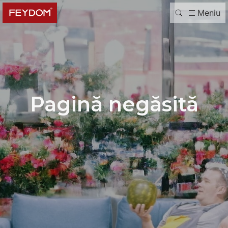
Meniu
Pagină negăsită