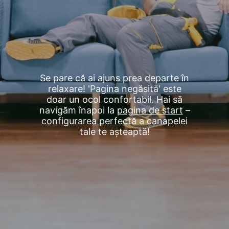
Se pare că ai ajuns prea departe în
relaxare! 'Pagina negăsită' este
doar un ocol confortabil. Hai să
navigăm înapoi la
pagina de start
–
configurarea perfectă a canapelei
tale te așteaptă!